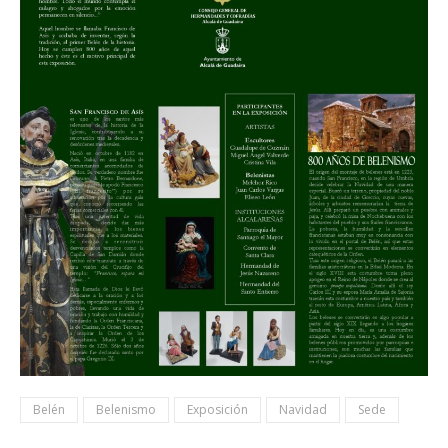
Belén
Belenismo
Exposición
Navidad
Sede