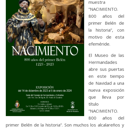
muestra
“NACIMIENTO.
800 años del
primer Belén de
la historia”, con
motivo de esta
efeméride.
El Museo de las
Hermandades
abre sus puertas
en este tiempo
de Navidad a una
nueva exposición
que lleva por
título
“NACIMIENTO.
800 años del
primer Belén de la historia”. Son muchos los alcalareños y